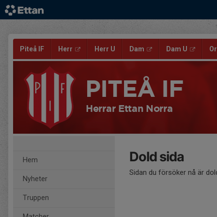
Piteå IF
Herr
Herr U
Dam
Dam U
Or
PITEÅ IF
Herrar Ettan Norra
Dold sida
Hem
Sidan du försöker nå är dol
Nyheter
Truppen
Matcher