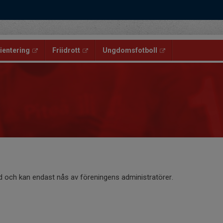
ientering
Friidrott
Ungdomsfotboll
d och kan endast nås av föreningens administratörer.