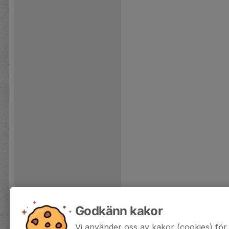
Godkänn kakor
Vi använder oss av kakor (cookies) för 