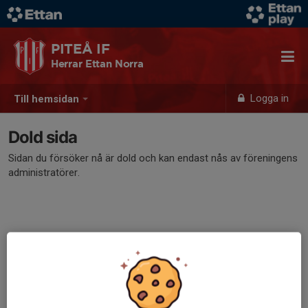
PITEÅ IF
Herrar Ettan Norra
Logga in
Till hemsidan
Dold sida
Sidan du försöker nå är dold och kan endast nås av föreningens
administratörer.