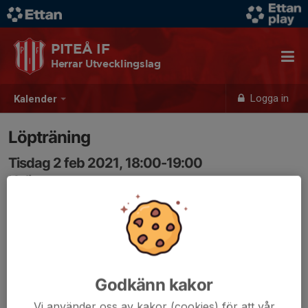
PITEÅ IF
Herrar Utvecklingslag
Logga in
Kalender
Löpträning
Tisdag 2 feb 2021, 18:00-19:00
Nolia
Samling: 18:00
Godkänn kakor
Vi använder oss av kakor (cookies) för att vår