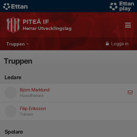
PITEÅ IF
Herrar Utvecklingslag
Logga in
Truppen
Truppen
Ledare
Björn Marklund
Huvudtränare
Filip Eriksson
Tränare
Spelare