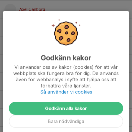
Axel Carlborg
Carl Gustavsson
Ezri Werede
Godkänn kakor
Harry Sandmark
Vi använder oss av kakor (cookies) för att vår
webbplats ska fungera bra för dig. De används
även för webbanalys i syfte att hjälpa oss att
Joakim Noren
förbättra våra tjänster.
Så använder vi cookies
Jonah Jele
Godkänn alla kakor
Nawroz Ali Ahmadi
Bara nödvändiga