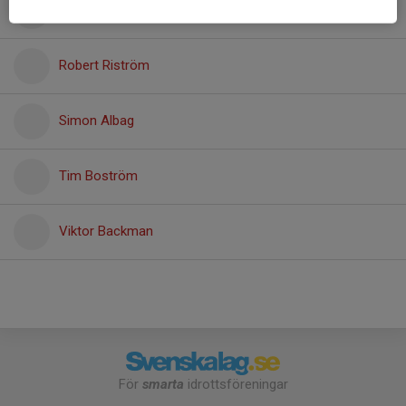
Pontus Lundkvist
Robert Riström
Simon Albag
Tim Boström
Viktor Backman
För
smarta
idrottsföreningar