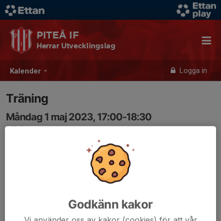
PITEÅ IF
Herrar Utvecklingslag
Logga in
Kalender
Träning
Måndag 1 maj 2023, 17:00-18:30
LF Arena
Samling: 17:00
Godkänn kakor
Vi använder oss av kakor (cookies) för att vår