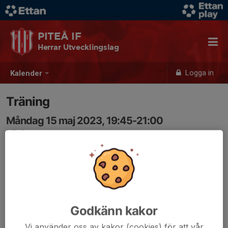
PITEÅ IF
Herrar Utvecklingslag
Logga in
Kalender
Träning
Måndag 15 maj 2023, 19:45-21:00
LF Arena
Samling: 19:45
Godkänn kakor
Vi använder oss av kakor (cookies) för att vår