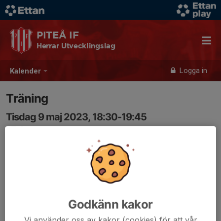
PITEÅ IF
Herrar Utvecklingslag
Logga in
Kalender
Träning
Tisdag 9 maj 2023, 18:30-19:45
LF Arena
Samling: 18:30
Godkänn kakor
Vi använder oss av kakor (cookies) för att vår