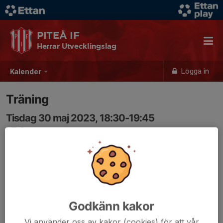
PITEÅ IF
Herrar Utvecklingslag
Logga in
Kalender
Träning
Tisdag 30 maj 2023, 18:30-19:45
LF Arena
Samling: 18:30
Godkänn kakor
Vi använder oss av kakor (cookies) för att vår