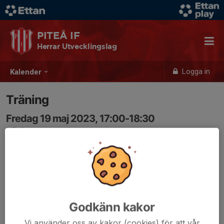
PITEÅ IF
Herrar Utvecklingslag
Logga in
Kalender
Träning
Fredag 19 maj 2023, 17:00-18:30
LF Arena
Samling: 17:00
Godkänn kakor
Vi använder oss av kakor (cookies) för att vår