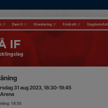
m
Dam U
Orientering
Friidrott
Ungdomsfotb
Å IF
cklingslag
räning
rsdag 31 aug 2023, 18:30-19:45
 Arena
ling: 18:30