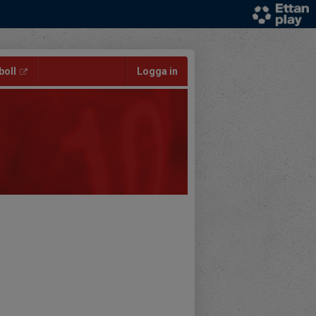
oll
Logga in