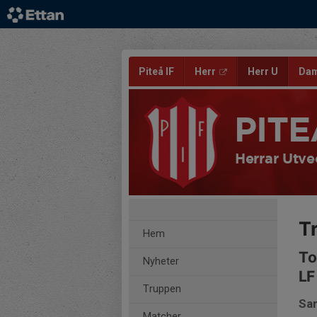
Piteå IF
Herr
Herr U
Da
PITE
Herrar Utve
T
Hem
To
Nyheter
LF
Truppen
Sam
Matcher