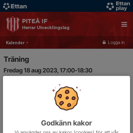
PITEÅ IF
Herrar Utvecklingslag
Logga in
Kalender
Träning
Fredag 18 aug 2023, 17:00-18:30
LF Arena
Samling: 17:00
Godkänn kakor
Vi använder oss av kakor (cookies) för att vår