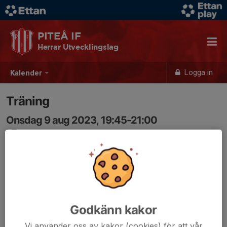
PITEÅ IF
Herrar Utvecklingslag
Logga in
Kalender
Träning
Onsdag 9 aug 2023, 19:45-21:00
LF
Samling: 19:45
Godkänn kakor
Vi använder oss av kakor (cookies) för att vår