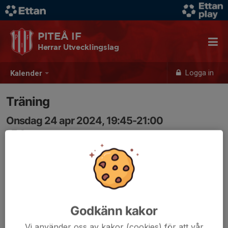
PITEÅ IF
Herrar Utvecklingslag
Logga in
Kalender
Träning
Onsdag 24 apr 2024, 19:45-21:00
LF Arena
Samling: 19:45
Godkänn kakor
Vi använder oss av kakor (cookies) för att vår