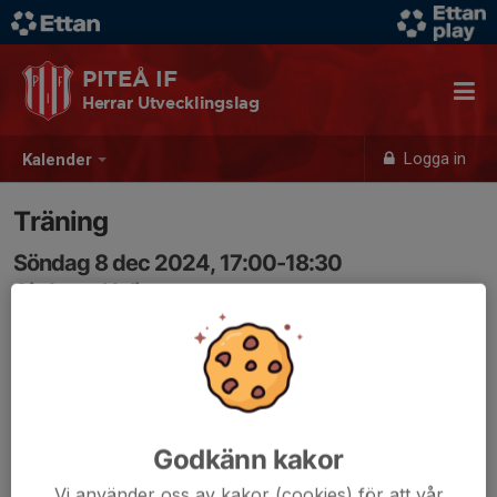
PITEÅ IF
Herrar Utvecklingslag
Logga in
Kalender
Träning
Söndag 8 dec 2024, 17:00-18:30
Airdome Nolia
Samling: 17:00
Godkänn kakor
Vi använder oss av kakor (cookies) för att vår