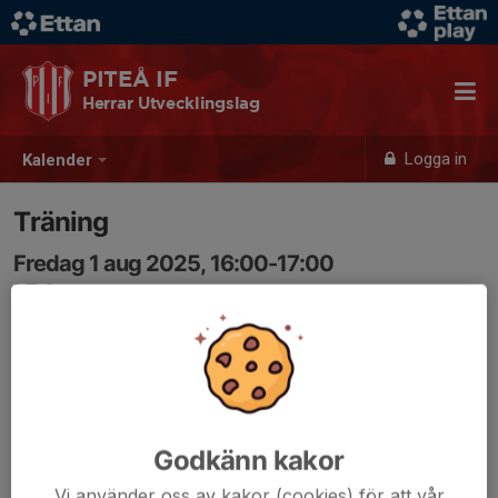
PITEÅ IF
Herrar Utvecklingslag
Logga in
Kalender
Träning
Fredag 1 aug 2025, 16:00-17:00
LF Arena
Samling: 16:00
Godkänn kakor
Vi använder oss av kakor (cookies) för att vår