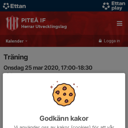
PITEÅ IF
Herrar Utvecklingslag
Logga in
Kalender
Träning
Onsdag 25 mar 2020, 17:00-18:30
Lf Arena
Samling: 17:00
Godkänn kakor
Vi använder oss av kakor (cookies) för att vår