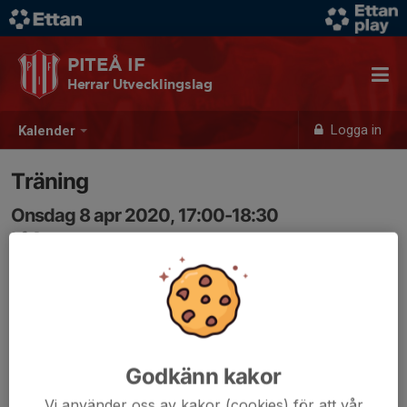
PITEÅ IF
Herrar Utvecklingslag
Logga in
Kalender
Träning
Onsdag 8 apr 2020, 17:00-18:30
Lf Arena
Samling: 17:00
Godkänn kakor
Vi använder oss av kakor (cookies) för att vår