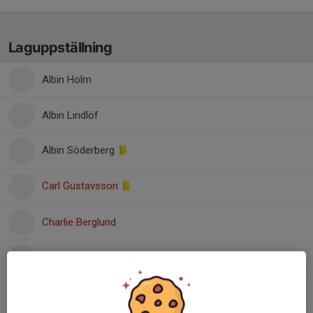
Laguppställning
Albin Holm
Albin Lindlöf
Albin Söderberg
Carl Gustavsson
Charlie Berglund
David Esberg
Elias Lindgren