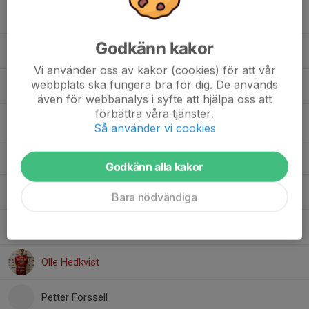
Idi Imoni
Godkänn kakor
Isak Eriksson
Vi använder oss av kakor (cookies) för att vår
webbplats ska fungera bra för dig. De används
Julius Flahn Forssén
även för webbanalys i syfte att hjälpa oss att
förbättra våra tjänster.
Melker Berg
Så använder vi cookies
Mostafa Layegh
Godkänn alla kakor
Nawroz Ali Ahmadi
Bara nödvändiga
Nils Viklund
Olle Hedkvist
Petter Forssell