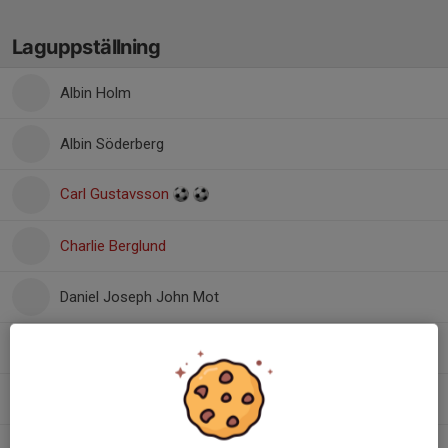
Laguppställning
Albin Holm
Albin Söderberg
Carl Gustavsson
Charlie Berglund
Daniel Joseph John Mot
David Esberg
Elias Lindgren