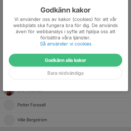
Idi Imoni
Godkänn kakor
Isak Eriksson
Vi använder oss av kakor (cookies) för att vår
webbplats ska fungera bra för dig. De används
Julius Flahn Forssén
även för webbanalys i syfte att hjälpa oss att
förbättra våra tjänster.
Så använder vi cookies
Melvin Oskarsson
Godkänn alla kakor
Nawroz Ali Ahmadi
Bara nödvändiga
Nils Viklund
Olle Hedkvist
Petter Forssell
Ville Bergström