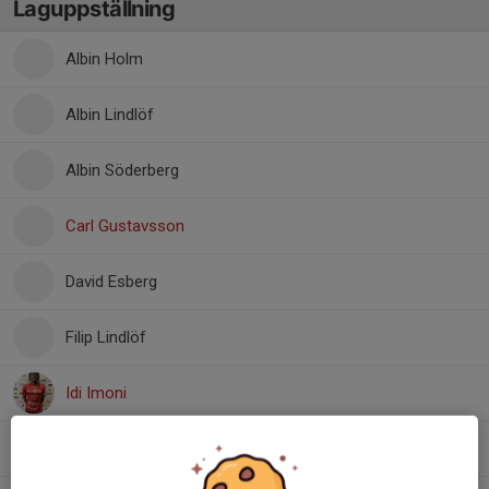
Laguppställning
Albin Holm
Albin Lindlöf
Albin Söderberg
Carl Gustavsson
David Esberg
Filip Lindlöf
Idi Imoni
Isak Eriksson