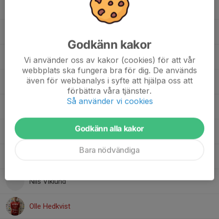
Julius Flahn Forssén
Kalle Norberg
Godkänn kakor
Liam Nilzon
Vi använder oss av kakor (cookies) för att vår
webbplats ska fungera bra för dig. De används
även för webbanalys i syfte att hjälpa oss att
Melker Berg
förbättra våra tjänster.
Så använder vi cookies
Melvin Oskarsson
Godkänn alla kakor
Mostafa Layegh
Bara nödvändiga
Nawroz Ali Ahmadi
Nils Viklund
Olle Hedkvist