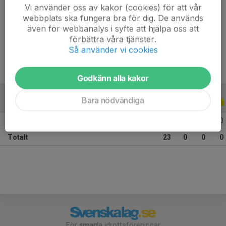
Vi använder oss av kakor (cookies) för att vår
webbplats ska fungera bra för dig. De används
Position
-
även för webbanalys i syfte att hjälpa oss att
Ålder
17 år
förbättra våra tjänster.
Så använder vi cookies
Godkänn alla kakor
Bara nödvändiga
ALLA SERIER
ALLA ÅR
2024
23
0
0
0
Totalt
23
0
0
0
För
smarta
idrottsföreningar