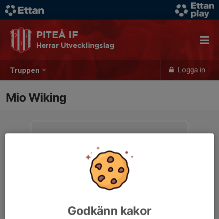
PITEÅ IF
Herrar Utvecklingslag
Logga in
Truppen
Mio Wiking
Godkänn kakor