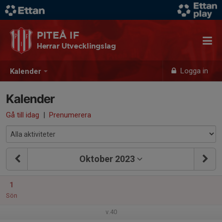
PITEÅ IF
Herrar Utvecklingslag
Logga in
Kalender
Kalender
Gå till idag
|
Prenumerera
Oktober 2023
1
Sön
v.40