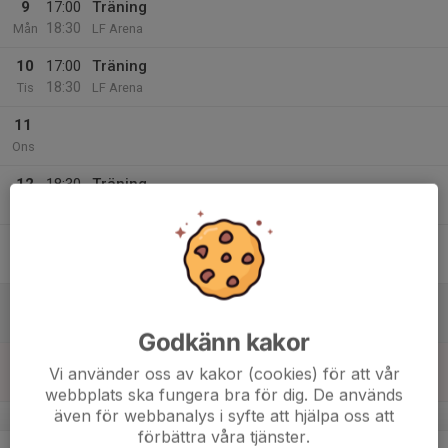
9
17:00
Träning
18:30
Mån
LF Arena
10
17:00
Träning
18:30
Tis
LF Arena
11
Ons
12
18:30
Träning
19:45
Tor
LF Arena
13
Fre
14
Lör
Godkänn kakor
15
Vi använder oss av kakor (cookies) för att vår
Sön
webbplats ska fungera bra för dig. De används
även för webbanalys i syfte att hjälpa oss att
v.42
förbättra våra tjänster.