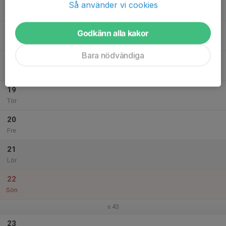
16
Så använder vi cookies
Mån
17
Godkänn alla kakor
Tis
Bara nödvändiga
18
Ons
19
Tor
20
Fre
21
Lör
22
Sön
v.43
23