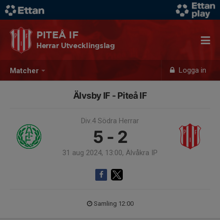
PITEÅ IF
Herrar Utvecklingslag
Logga in
Matcher
Älvsby IF - Piteå IF
Div.4 Södra Herrar
5 - 2
31 aug 2024, 13:00, Älvåkra IP
Samling 12:00