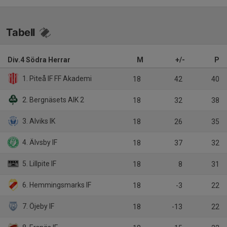
Tabell
Div.4 Södra Herrar
M
+/-
P
1. Piteå IF FF Akademi
18
42
40
2. Bergnäsets AIK 2
18
32
38
3. Alviks IK
18
26
35
4. Älvsby IF
18
37
32
5. Lillpite IF
18
8
31
6. Hemmingsmarks IF
18
-3
22
7. Öjeby IF
18
-13
22