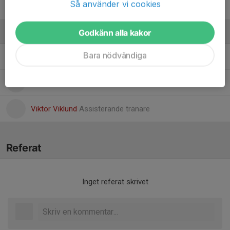
Så använder vi cookies
Yousef Hamso
Godkänn alla kakor
Ledare
Bara nödvändiga
Björn Marklund
Huvudtränare
Sven Flodström
Materialare
Viktor Viklund
Assisterande tränare
Referat
Inget referat skrivet