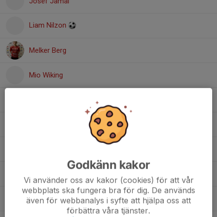
Josef Jamal
Liam Nilzon
Melker Berg
Mio Wiking
Nawroz Ali Ahmadi
Noel Sandlund
Olle Hedkvist
Godkänn kakor
Otto Norberg
Vi använder oss av kakor (cookies) för att vår
webbplats ska fungera bra för dig. De används
Viktor Backman
även för webbanalys i syfte att hjälpa oss att
förbättra våra tjänster.