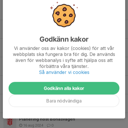
Tidigare nyheter
Arbetspass PSG
10 jun 2025
0
Godkänn kakor
Bemanning kiosk & entré
Vi använder oss av kakor (cookies) för att vår
22 apr 2025
0
webbplats ska fungera bra för dig. De används
även för webbanalys i syfte att hjälpa oss att
Föräldramöte 10/3 kl 17.30
förbättra våra tjänster.
6 mar 2025
0
Så använder vi cookies
Spelaravgift 2024
Godkänn alla kakor
24 okt 2024
0
Bara nödvändiga
Ikväll kan Piteå IF Akademi säkra spel i div.3 kommande säsong
17 sep 2024
0
Planering höst Bonäsvägen
16 aug 2024
0