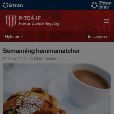
PITEÅ IF
Herrar Utvecklingslag
Logga in
Nyheter
Bemanning hemmamatcher
5 maj 2024
0 kommentarer