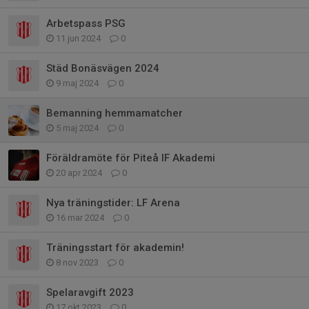
Arbetspass PSG
11 jun 2024
0
Städ Bonäsvägen 2024
9 maj 2024
0
Bemanning hemmamatcher
5 maj 2024
0
Föräldramöte för Piteå IF Akademi
20 apr 2024
0
Nya träningstider: LF Arena
16 mar 2024
0
Träningsstart för akademin!
8 nov 2023
0
Spelaravgift 2023
17 okt 2023
0