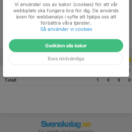
Vi använder oss av kakor (cookies) för att vår
webbplats ska fungera bra för dig. De används
Position
-
även för webbanalys i syfte att hjälpa oss att
Ålder
19 år
förbättra våra tjänster.
Så använder vi cookies
Godkänn alla kakor
Bara nödvändiga
CUPER
ALLA ÅR
2024 COOP CUP
1
0
0
0
Totalt
1
0
0
0
För
smarta
idrottsföreningar