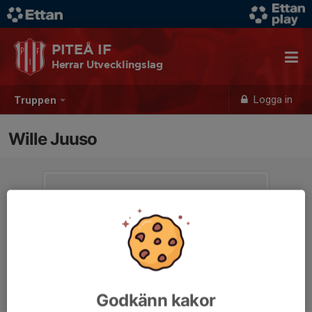
PITEÅ IF
Herrar Utvecklingslag
Logga in
Truppen
Wille Juuso
Godkänn kakor