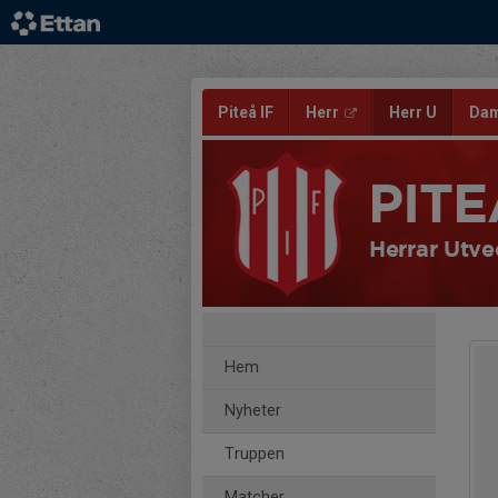
Piteå IF
Herr
Herr U
Da
PITE
Herrar Utve
Hem
Nyheter
Truppen
Matcher