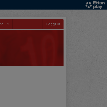
oll
Logga in