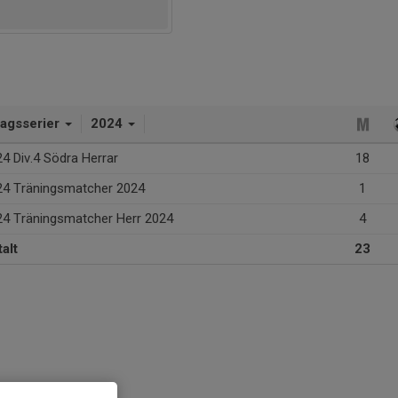
lagsserier
2024
4 Div.4 Södra Herrar
18
24 Träningsmatcher 2024
1
24 Träningsmatcher Herr 2024
4
alt
23