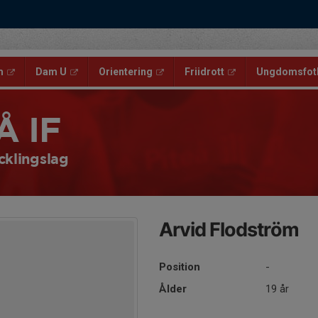
m
Dam U
Orientering
Friidrott
Ungdomsfotb
Å IF
cklingslag
Arvid Flodström
Position
-
Ålder
19 år