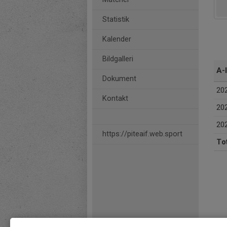
Statistik
Kalender
Bildgalleri
A-
Dokument
202
Kontakt
20
20
https://piteaif.web.sport
Tot