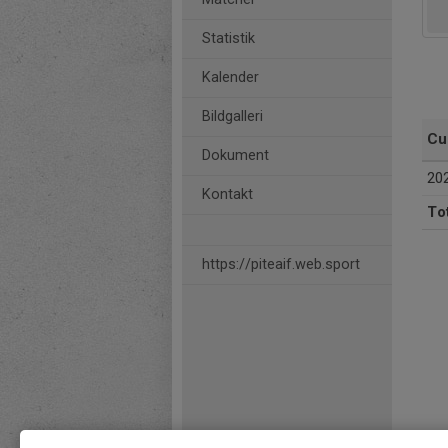
Statistik
Kalender
Bildgalleri
Cu
Dokument
20
Kontakt
Tot
https://piteaif.web.sport