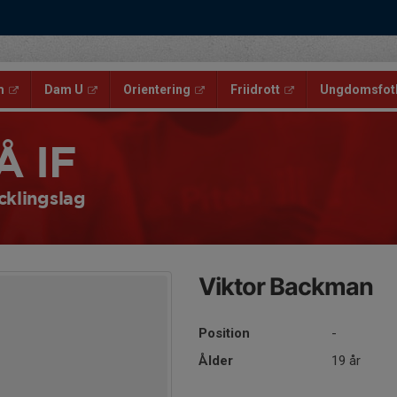
m
Dam U
Orientering
Friidrott
Ungdomsfotb
Å IF
cklingslag
Viktor Backman
Position
-
Ålder
19 år