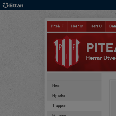
Piteå IF
Herr
Herr U
Da
PITE
Herrar Utve
Hem
Nyheter
Truppen
Matcher