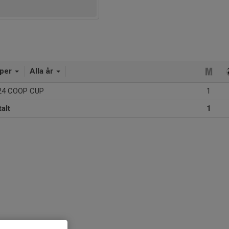
per
Alla år
24 COOP CUP
1
alt
1