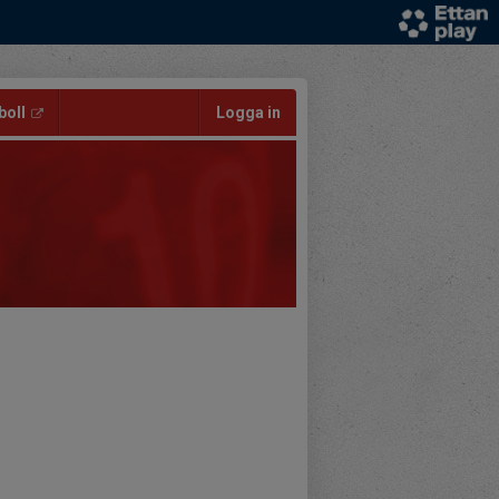
oll
Logga in