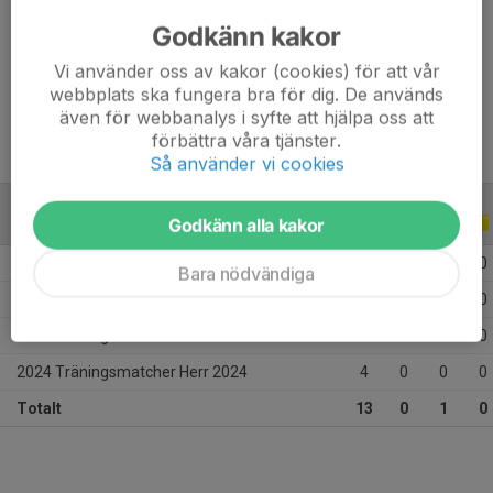
Godkänn kakor
Position
-
Vi använder oss av kakor (cookies) för att vår
Ålder
19 år
webbplats ska fungera bra för dig. De används
även för webbanalys i syfte att hjälpa oss att
förbättra våra tjänster.
Så använder vi cookies
Godkänn alla kakor
A-LAGSSERIER
ALLA ÅR
2025 Div 3 Norra Norrland, herr
1
0
0
0
Bara nödvändiga
2024 Div.4 Södra Herrar
7
0
1
0
2024 Träningsmatcher 2024
1
0
0
0
2024 Träningsmatcher Herr 2024
4
0
0
0
Totalt
13
0
1
0