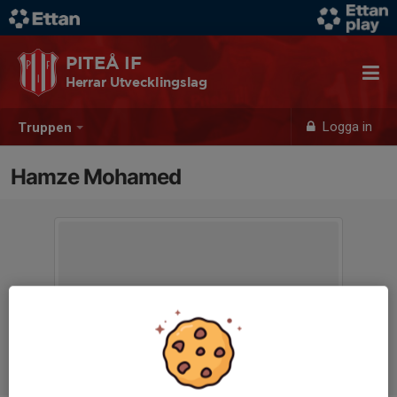
PITEÅ IF
Herrar Utvecklingslag
Logga in
Truppen
Hamze Mohamed